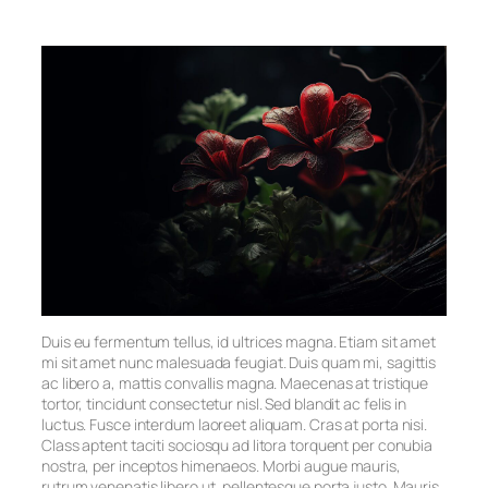
Duis eu fermentum tellus, id ultrices magna. Etiam sit amet
mi sit amet nunc malesuada feugiat. Duis quam mi, sagittis
ac libero a, mattis convallis magna. Maecenas at tristique
tortor, tincidunt consectetur nisl. Sed blandit ac felis in
luctus. Fusce interdum laoreet aliquam. Cras at porta nisi.
Class aptent taciti sociosqu ad litora torquent per conubia
nostra, per inceptos himenaeos. Morbi augue mauris,
rutrum venenatis libero ut, pellentesque porta justo. Mauris