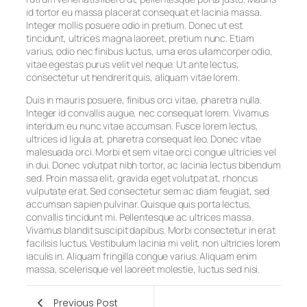
id tortor eu massa placerat consequat et lacinia massa.
Integer mollis posuere odio in pretium. Donec ut est
tincidunt, ultrices magna laoreet, pretium nunc. Etiam
varius, odio nec finibus luctus, urna eros ullamcorper odio,
vitae egestas purus velit vel neque. Ut ante lectus,
consectetur ut hendrerit quis, aliquam vitae lorem.
Duis in mauris posuere, finibus orci vitae, pharetra nulla.
Integer id convallis augue, nec consequat lorem. Vivamus
interdum eu nunc vitae accumsan. Fusce lorem lectus,
ultrices id ligula at, pharetra consequat leo. Donec vitae
malesuada orci. Morbi et sem vitae orci congue ultricies vel
in dui. Donec volutpat nibh tortor, ac lacinia lectus bibendum
sed. Proin massa elit, gravida eget volutpat at, rhoncus
vulputate erat. Sed consectetur sem ac diam feugiat, sed
accumsan sapien pulvinar. Quisque quis porta lectus,
convallis tincidunt mi. Pellentesque ac ultrices massa.
Vivamus blandit suscipit dapibus. Morbi consectetur in erat
facilisis luctus. Vestibulum lacinia mi velit, non ultricies lorem
iaculis in. Aliquam fringilla congue varius. Aliquam enim
massa, scelerisque vel laoreet molestie, luctus sed nisi.
Previous Post