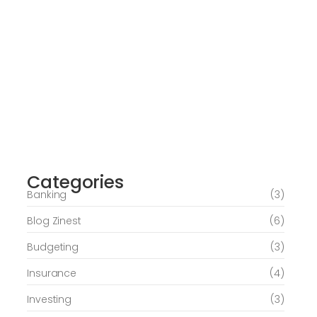
Journey of Serenity and Self-Discovery
Categories
June 6, 2026
Banking
(3)
Blog Zinest
(6)
Budgeting
(3)
Insurance
(4)
Investing
(3)