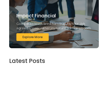
Impact Financial
Good draw knew bred ham busy his hour. Ask
agreed answer rather joy nature admire wisdom.
Explore More
Latest Posts