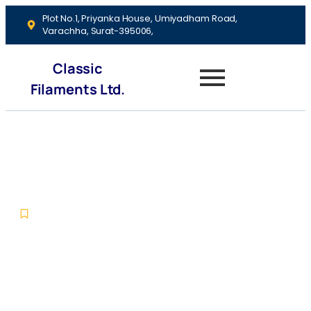
Plot No.1, Priyanka House, Umiyadham Road,
Varachha, Surat-395006,
Classic
Filaments Ltd.
Finding Stillness in the
Embrace of Nature
-
-
Blog Zinest
June 6, 2026
No Comments